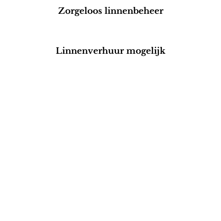
Zorgeloos linnenbeheer
Linnenverhuur mogelijk
Neem contact op
voor een oplossing
op maat