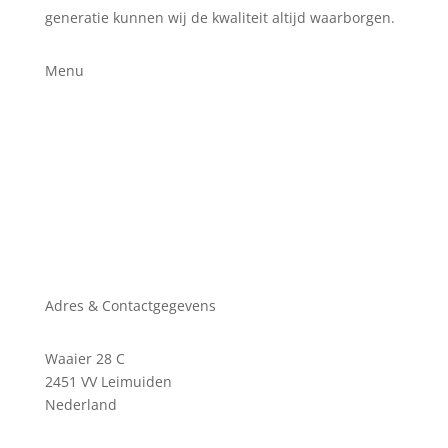
generatie kunnen wij de kwaliteit altijd waarborgen.
Menu
Home
Hotels
Horeca
Contact
Offerte aanvragen
Solliciteren
Adres & Contactgegevens
Waaier 28 C
2451 VV
Leimuiden
Nederland