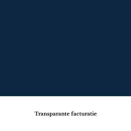
het schoon en netjes presenteren van
tafels nodig is voor de beleving van
uw gasten. Onze linnenservice zorgt
ervoor dat u altijd beschikt over fris en
perfect verzorgd linnen.
Bel ons direct
Stuur ons een e-mail
Transparante facturatie