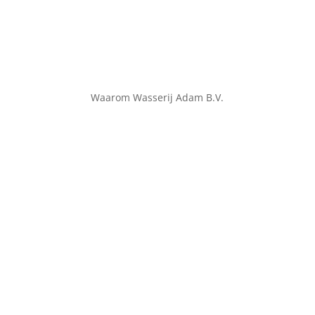
Waarom Wasserij Adam B.V.
Kwaliteit en service
Bij Wasserij Adam kunt u ervan uitgaan dat service
en kwaliteit voorop staat.