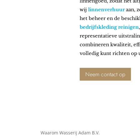
linnengoed, zodat het alt
wij
linnenverhuur
aan, z
het beheer en de beschik
bedrijfskleding reinigen
representatieve uitstral
combineren kwaliteit, ef
volledig kunt richten op 
Neem contact op
Waarom Wasserij Adam B.V.