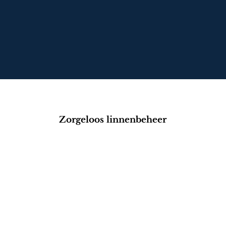
l
Zorgeloos linnenbeheer
ct op voor een oploss