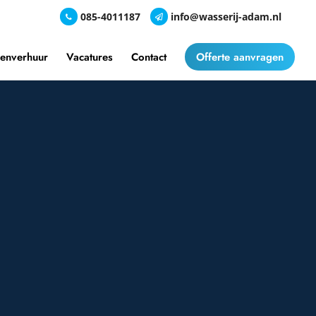
085-4011187
info@wasserij-adam.nl
nenverhuur
Vacatures
Contact
Offerte aanvragen