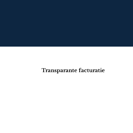
Bel ons direct
Stuur ons een e-mai
Transparante facturatie
Neem conta