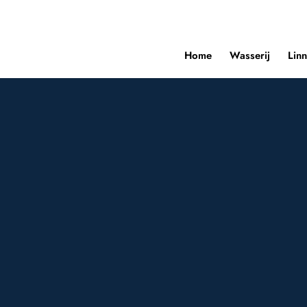
Home
Wasserij
Lin
voor een hotel in regio
gio Den Haag zijn onmisbaar om
eden. Bij Wasserij Adam in
fris linnengoed belangrijk is
ij onze betrouwbare service en
fect verzorgd textiel, van